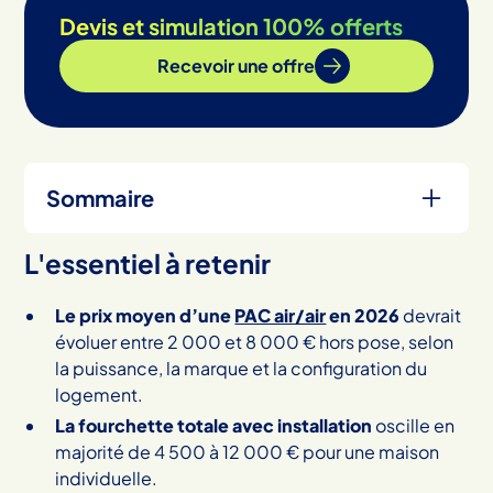
Devis et simulation 100% offerts
Recevoir une offre
Sommaire
L'essentiel à retenir
Heading 2
Le prix moyen d’une
PAC air/air
en 2026
devrait
évoluer entre 2 000 et 8 000 € hors pose, selon
la puissance, la marque et la configuration du
logement.
La fourchette totale avec installation
oscille en
majorité de 4 500 à 12 000 € pour une maison
individuelle.