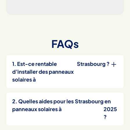
FAQs
1. Est-ce rentable
Strasbourg
?
d’installer des panneaux
solaires à
Oui, installer des panneaux solaires
à
Strasbourg
est généralement rentable, grâce
2. Quelles aides pour les
Strasbourg
en
à un bon ensoleillement annuel, des aides
panneaux solaires à
2025
financières nationales et locales, et un tarif
?
d’achat de l’électricité garanti par EDF OA. Une
simulation personnalisée permet d’estimer le
À
Strasbourg
, les aides disponibles incluent la