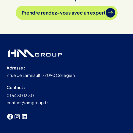
€ et 14 000 € TTC pour une installation entre 3
et 9 kWc, aides déduites. Ce coût dépend du
Prendre rendez-vous avec un expert
matériel, du type de pose, des options
(batterie, carport, borne…) et des spécificités
du toit.
Adresse :
7 rue de Lamirault, 77090 Collégien
Contact :
01 64 80 13 30
contact@hmgroup.fr