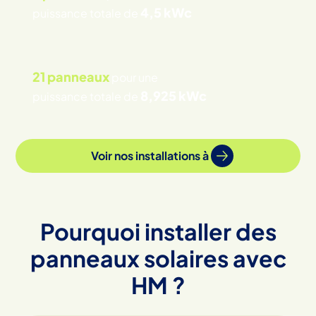
4,5 kWc
puissance totale de
21 panneaux
pour une
8,925 kWc
puissance totale de
Voir nos installations à
Pourquoi installer des
panneaux solaires avec
HM ?