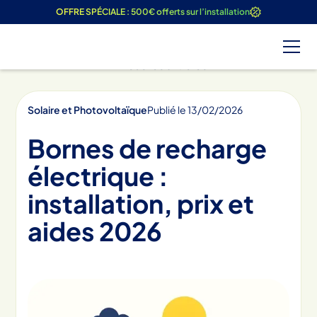
OFFRE SPÉCIALE : 500€ offerts sur l’installation
Tous les articles
Solaire et Photovoltaïque
Publié le
13
/
02
/
2026
Bornes de recharge
électrique :
installation, prix et
aides 2026