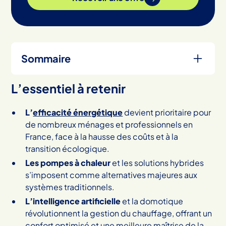
Sommaire
L’essentiel à retenir
Heading 2
L’
efficacité énergétique
devient prioritaire pour
de nombreux ménages et professionnels en
France, face à la hausse des coûts et à la
transition écologique.
Les pompes à chaleur
et les solutions hybrides
s’imposent comme alternatives majeures aux
systèmes traditionnels.
L’intelligence artificielle
et la domotique
révolutionnent la gestion du chauffage, offrant un
confort optimisé et une meilleure maîtrise de la