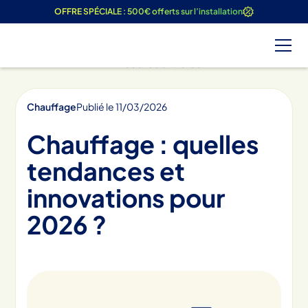
OFFRE SPÉCIALE : 500€ offerts sur l’installation
Tous les articles
Chauffage
Publié le
11
/
03
/
2026
Chauffage : quelles
tendances et
innovations pour
2026 ?