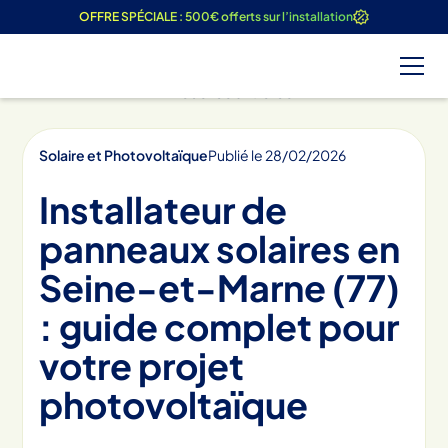
OFFRE SPÉCIALE : 500€ offerts sur l’installation
Tous les articles
Solaire et Photovoltaïque
Publié le
28
/
02
/
2026
Installateur de
panneaux solaires en
Seine-et-Marne (77)
: guide complet pour
votre projet
photovoltaïque