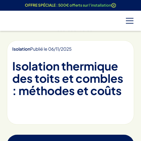
OFFRE SPÉCIALE : 500€ offerts sur l’installation
Tous les articles
Isolation
Publié le
06
/
11
/
2025
Isolation thermique
des toits et combles
: méthodes et coûts