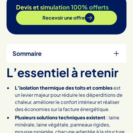
Devis et simulation 100% offerts
Recevoir une offre
Sommaire
L’essentiel à retenir
Heading 2
L’isolation thermique des toits et combles
est
un levier majeur pour réduire les déperditions de
chaleur, améliorer le confort intérieur et réaliser
des économies sur la facture énergétique.
Plusieurs solutions techniques existent
: laine
minérale, laine végétale, panneaux rigides,
mousse projetée, chacune adaptée à la structure