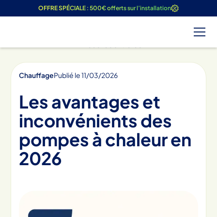
OFFRE SPÉCIALE : 500€ offerts sur l’installation
Tous les articles
Chauffage
Publié le
11
/
03
/
2026
Les avantages et
inconvénients des
pompes à chaleur en
2026