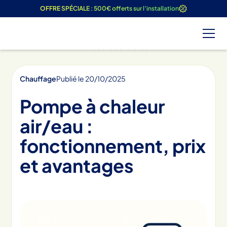
OFFRE SPÉCIALE : 500€ offerts sur l’installation
Tous les articles
Chauffage
Publié le
20
/
10
/
2025
Pompe à chaleur
air/eau :
fonctionnement, prix
et avantages