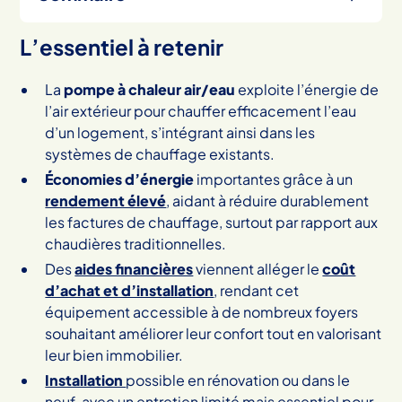
L’essentiel à retenir
Heading 2
La
pompe à chaleur air/eau
exploite l’énergie de
l’air extérieur pour chauffer efficacement l’eau
d’un logement, s’intégrant ainsi dans les
systèmes de chauffage existants.
Économies d’énergie
importantes grâce à un
rendement élevé
, aidant à réduire durablement
les factures de chauffage, surtout par rapport aux
chaudières traditionnelles.
Des
aides financières
viennent alléger le
coût
d’achat et d’installation
, rendant cet
équipement accessible à de nombreux foyers
souhaitant améliorer leur confort tout en valorisant
leur bien immobilier.
Installation
possible en rénovation ou dans le
neuf, avec un entretien limité mais essentiel pour