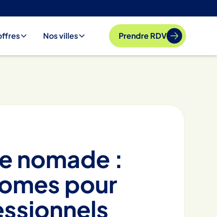
offres
Nos villes
Prendre RDV
re nomade :
nomes pour
essionnels