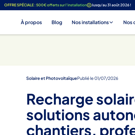
OFFRE SPÉCIALE : 500€ offerts sur l’installation
Jusqu'au 31 août 2026 !
À propos
Blog
Nos installations
Nos 
Solaire et Photovoltaïque
Publié le
01
/
07
/
2026
Recharge solai
solutions auto
chantiers, prof