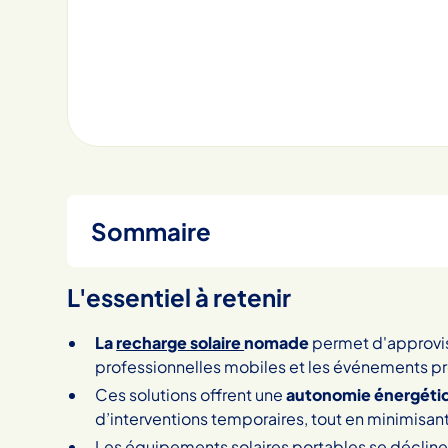
Sommaire
Heading 2
L'essentiel à retenir
La
recharge solaire
nomade
permet d'approvisi
professionnelles mobiles et les événements pr
Ces solutions offrent une
autonomie énergéti
d’interventions temporaires, tout en minimisan
Les équipements solaires portables se déclin