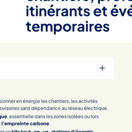
itinérants et é
temporaires
onner en énergie les chantiers, les activités
ovisoires sans dépendance au réseau électrique.
que
, essentielle dans les zones isolées ou lors
t
l’empreinte carbone
.
ent en
kits tout-en-un, stations d'énergie,