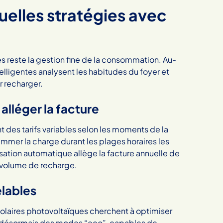
uelles stratégies avec
 reste la gestion fine de la consommation. Au-
elligentes analysent les habitudes du foyer et
r recharger.
alléger la facture
t des tarifs variables selon les moments de la
mer la charge durant les plages horaires les
sation automatique allège la facture annuelle de
e volume de recharge.
elables
laires photovoltaïques cherchent à optimiser
t désormais des modes “eco”, capables de