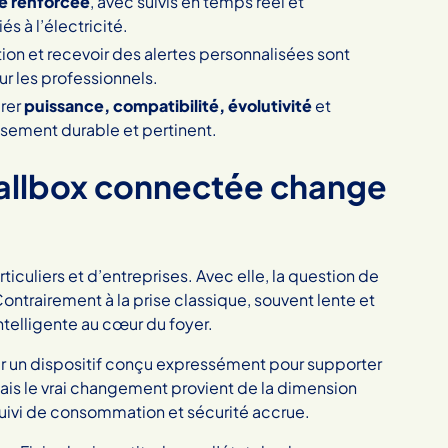
té renforcée
, avec suivis en temps réel et
és à l’électricité.
on et recevoir des alertes personnalisées sont
ur les professionnels.
grer
puissance, compatibilité, évolutivité
et
ssement durable et pertinent.
allbox connectée change
ticuliers et d’entreprises. Avec elle, la question de
ntrairement à la prise classique, souvent lente et
ntelligente au cœur du foyer.
sir un dispositif conçu expressément pour supporter
Mais le vrai changement provient de la dimension
suivi de consommation et sécurité accrue.