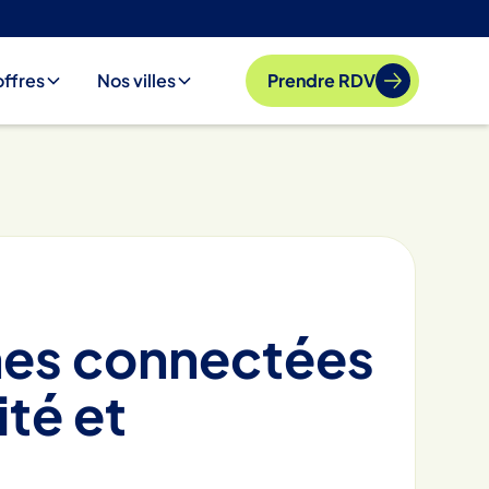
offres
Nos villes
Prendre RDV
nes connectées
ité et