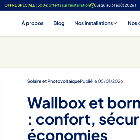
OFFRE SPÉCIALE : 500€ offerts sur l’installation
Jusqu'au 31 août 2026 !
À propos
Blog
Nos installations
Nos 
Solaire et Photovoltaïque
Publié le
05
/
01
/
2026
Wallbox et bor
: confort, sécur
économies