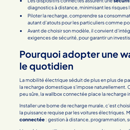
Les dispositifs connectés assurent une
sécuri
diagnostics à distance, minimisant les risques li
Piloter la recharge, comprendre sa consommati
autant d’atouts pour les particuliers comme po
Avant de choisir son modèle, il convient d’inté
exigences de sécurité, pour garantir un investi
Pourquoi adopter une w
le quotidien
La mobilité électrique séduit de plus en plus de par
la recharge domestique s’impose naturellement. Co
peu sûre, la wallbox connectée place la recharge i
Installer une borne de recharge murale, c’est choi
la puissance requise par les voitures électriques. 
connectée
: gestion à distance, programmation, 